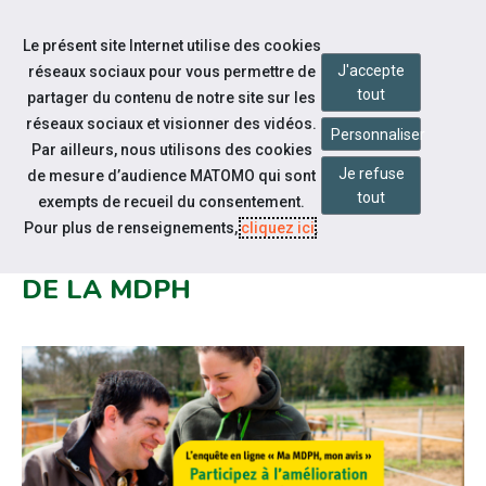
Accéder à notre page Linkedin
Accéder à notre page Twitter
Aller à la navigation
Le présent site Internet utilise des cookies
Aller au contenu
J'accepte
réseaux sociaux pour vous permettre de
tout
partager du contenu de notre site sur les
réseaux sociaux et visionner des vidéos.
Personnaliser
Par ailleurs, nous utilisons des cookies
Je refuse
de mesure d’audience MATOMO qui sont
Notre actualité
tout
exempts de recueil du consentement.
5ÈME CAMPAGNE DE RECUEIL DE
Pour plus de renseignements,
cliquez ici
.
LA SATISFACTION DES USAGERS
DE LA MDPH