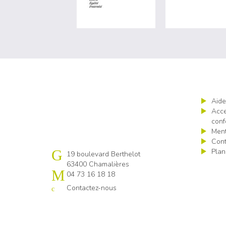
Aide
Acce
conf
Ment
Cont
Plan
Cap emploi 63
19 boulevard Berthelot
63400 Chamalières
04 73 16 18 18
Contactez-nous