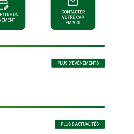
email
t_calendar
CONTACTER
(NOUVELLE FENÊTRE)
(NOUVELLE FENÊTRE)
ETTRE UN
VOTRE CAP
NEMENT
EMPLOI
PLUS D'ÉVÉNEMENTS
PLUS D'ACTUALITÉS