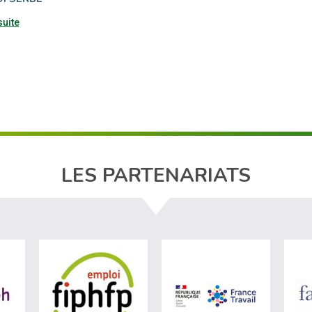
suite
LES PARTENARIATS
ère du travail (nouvelle fenêtre)
visiter les site de Agefiph (nouvelle fenêtre)
visiter les site de Fiphfp (nouvelle fenêt
visiter les 