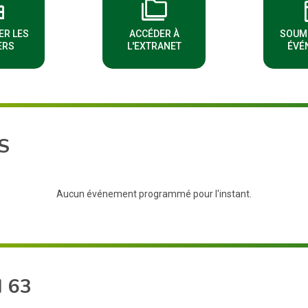
rvice
folder_copy
edi
NOUVELLE FENÊTRE)
(NOUVELLE FENÊTRE)
ER LES
ACCÉDER À
SOUM
ERS
L'EXTRANET
ÉVÉ
S
Aucun événement programmé pour l'instant.
 63