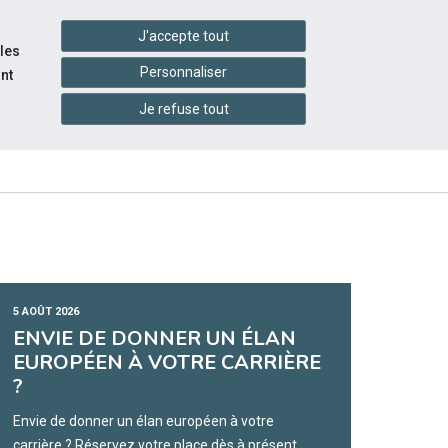
handshake
essibilité
Services en ligne
J'accepte tout
 les
Personnaliser
nt
Je refuse tout
INFOS
CONTACTEZ-
RESSOURCES
PRATIQUES
NOUS
5 AOÛT 2026
ENVIE DE DONNER UN ÉLAN
EUROPÉEN À VOTRE CARRIÈRE
?
Envie de donner un élan européen à votre
carrière ? Réservez votre place dès à présent