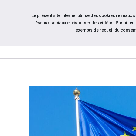
Accéder à notre page Linkedin
Accéder à notre page Twitter
Aller à la navigation
Le présent site Internet utilise des cookies réseaux 
Aller au contenu
réseaux sociaux et visionner des vidéos. Par aill
exempts de recueil du consen
QUI
SOMMES-
NOUS ?
CAP EMPLOI 63
À la une