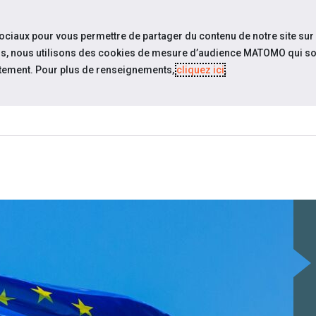
travel_explore
settings_accessibility
Sites du réseau
Acc
sociaux pour vous permettre de partager du contenu de notre site sur
eurs, nous utilisons des cookies de mesure d’audience MATOMO qui so
tement. Pour plus de renseignements,
cliquez ici
.
ESPACE
ESPACE
ACTUALITÉS
ÉVÉNEMENTS
CANDIDAT
EMPLOYEUR