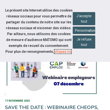
Accéder à notre page Linkedin
Accéder à notre page Twitter
Aller à la navigation
Le présent site Internet utilise des cookies
Aller au contenu
J'accepte
réseaux sociaux pour vous permettre de
tout
partager du contenu de notre site sur les
réseaux sociaux et visionner des vidéos.
Personnaliser
Par ailleurs, nous utilisons des cookies
NOTRE ACTUALITÉ
Je refuse
de mesure d’audience MATOMO qui sont
tout
exempts de recueil du consentement.
Pour plus de renseignements,
cliquez ici
.
17 NOVEMBRE 2023
SAVE THE DATE : WEBINAIRE CHEOPS,