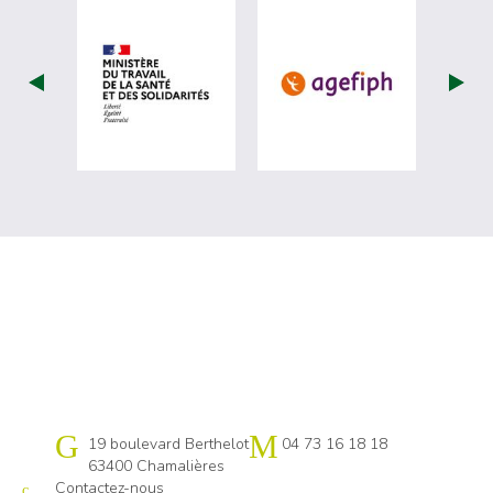
visiter les site de Ministère du travail (
visiter les si
Cap emploi 63
19 boulevard Berthelot
04 73 16 18 18
63400 Chamalières
Contactez-nous