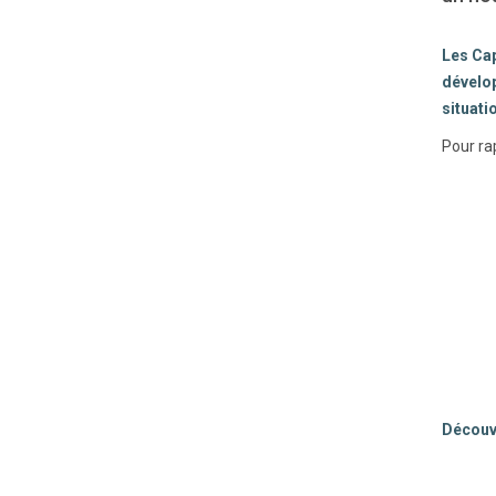
Les Cap
dévelop
situati
Pour ra
Découvr