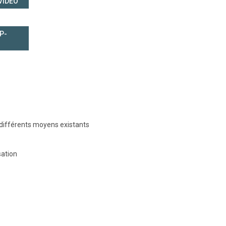
VIDÉO
P-
 différents moyens existants
sation