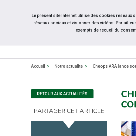
Accéder à notre page Linkedin
Accéder à notre page Twitter
Aller à la navigation
Le présent site Internet utilise des cookies réseaux 
Aller au contenu
réseaux sociaux et visionner des vidéos. Par aill
exempts de recueil du consen
QUI
SOMMES-
NOUS ?
Accueil
Notre actualité
Cheops ARA lance son
CH
RETOUR AUX ACTUALITÉS
CO
PARTAGER CET ARTICLE