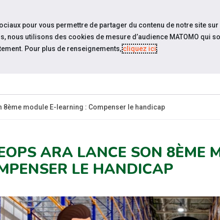
travel_explore
settings_accessibility
Sites du réseau
Acc
sociaux pour vous permettre de partager du contenu de notre site sur
eurs, nous utilisons des cookies de mesure d’audience MATOMO qui so
tement. Pour plus de renseignements,
cliquez ici
.
ESPACE
ESPACE
ACTUALITÉS
ÉVÉNEMENTS
CANDIDAT
EMPLOYEUR
 8ème module E-learning : Compenser le handicap
EOPS ARA LANCE SON 8ÈME M
MPENSER LE HANDICAP