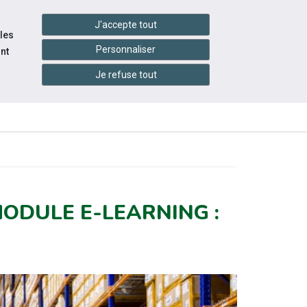
handshake
essibilité
Services en ligne
J'accepte tout
 les
Personnaliser
nt
Je refuse tout
INFOS
CONTACTEZ-
RESSOURCES
PRATIQUES
NOUS
ODULE E-LEARNING :