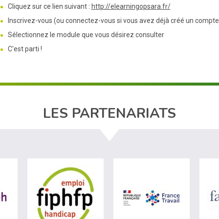
Cliquez sur ce lien suivant :
http://elearningopsara.fr/
Inscrivez-vous (ou connectez-vous si vous avez déjà créé un compte
Sélectionnez le module que vous désirez consulter
C'est parti !
LES PARTENARIATS
ère du travail (nouvelle fenêtre)
visiter les site de Agefiph (nouvelle fenêtre)
visiter les site de Fiphfp (nouvelle fenêt
visiter les 