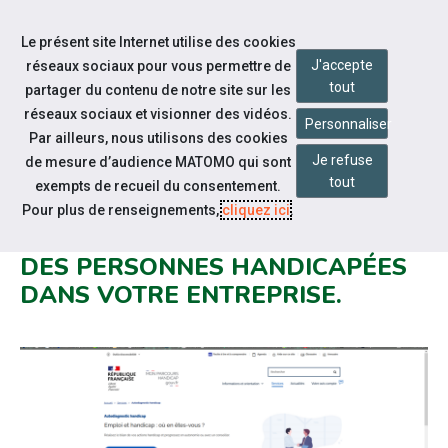
Accéder à notre page Linkedin
Accéder à notre page Twitter
Aller à la navigation
Le présent site Internet utilise des cookies
Aller au contenu
J'accepte
réseaux sociaux pour vous permettre de
tout
partager du contenu de notre site sur les
réseaux sociaux et visionner des vidéos.
Personnaliser
Par ailleurs, nous utilisons des cookies
Je refuse
de mesure d’audience MATOMO qui sont
Notre actualité
tout
exempts de recueil du consentement.
AUTO-ÉVALUEZ LA MATURITÉ DE
Pour plus de renseignements,
cliquez ici
.
VOTRE POLITIQUE D'INSERTION
DES PERSONNES HANDICAPÉES
DANS VOTRE ENTREPRISE.