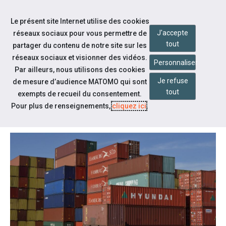
Accéder à notre page Linkedin
Accéder à notre page Twitter
Aller à la navigation
Le présent site Internet utilise des cookies
Aller au contenu
J'accepte
réseaux sociaux pour vous permettre de
tout
partager du contenu de notre site sur les
réseaux sociaux et visionner des vidéos.
Personnaliser
Par ailleurs, nous utilisons des cookies
Je refuse
de mesure d’audience MATOMO qui sont
Notre actualité
tout
exempts de recueil du consentement.
LA DOUANE RECRUTE !
Pour plus de renseignements,
cliquez ici
.