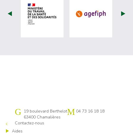
visiter les site de Ministère du travail (
visiter les si
Cap emploi 63
19 boulevard Berthelot
04 73 16 18 18
63400 Chamalières
Contactez-nous
Aides