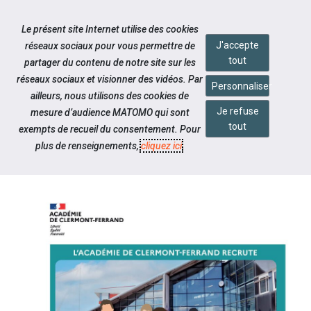
Accéder à notre page Linkedin
Accéder à notre page Twitter
Aller à la navigation
Le présent site Internet utilise des cookies
Aller au contenu
J'accepte
réseaux sociaux pour vous permettre de
tout
partager du contenu de notre site sur les
réseaux sociaux et visionner des vidéos. Par
Personnaliser
ailleurs, nous utilisons des cookies de
Je refuse
mesure d’audience MATOMO qui sont
Notre actualité
tout
exempts de recueil du consentement. Pour
FORUM DES MÉTIERS DE
plus de renseignements,
cliquez ici
.
L'ÉDUCATION NATIONALE !