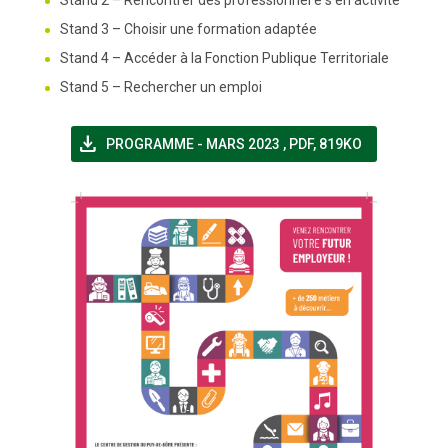
Stand 2 – Rencontrer des professionnel·e·s en activité
Stand 3 – Choisir une formation adaptée
Stand 4 – Accéder à la Fonction Publique Territoriale
Stand 5 – Rechercher un emploi
file_download
(NOUVELLE FENÊTRE)
PROGRAMME - MARS 2023
,
PDF, 819KO