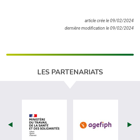
article crée le 09/02/2024
dernière modification le 09/02/2024
LES PARTENARIATS
visiter les site de Ministère du travail (
visiter les si