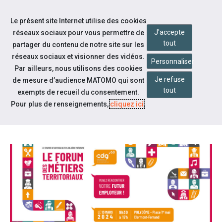
Accéder à notre page Linkedin
Accéder à notre page Twitter
Aller à la navigation
Le présent site Internet utilise des cookies
Aller au contenu
J'accepte
réseaux sociaux pour vous permettre de
tout
partager du contenu de notre site sur les
réseaux sociaux et visionner des vidéos.
Personnaliser
Par ailleurs, nous utilisons des cookies
Je refuse
de mesure d’audience MATOMO qui sont
Notre actualité
tout
exempts de recueil du consentement.
FORUM DES MÉTIERS
Pour plus de renseignements,
cliquez ici
.
TERRITORIAUX - MARS 2024