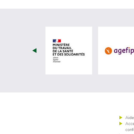
visiter les site de Minist
Aide
Acce
conf