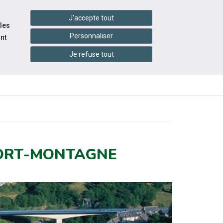
handshake
essibilité
Services en ligne
J'accepte tout
 les
Personnaliser
nt
Je refuse tout
INFOS
CONTACTEZ-
RESSOURCES
PRATIQUES
NOUS
FORT-MONTAGNE