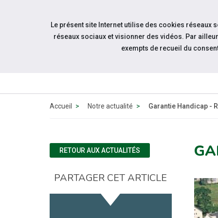
Accéder à notre page Linkedin
Accéder à notre page Twitter
Aller à la navigation
Le présent site Internet utilise des cookies réseaux 
Aller au contenu
réseaux sociaux et visionner des vidéos. Par aill
exempts de recueil du consen
QUI
SOMMES-
NOUS ?
Accueil
Notre actualité
Garantie Handicap -
GA
RETOUR AUX ACTUALITÉS
PARTAGER CET ARTICLE