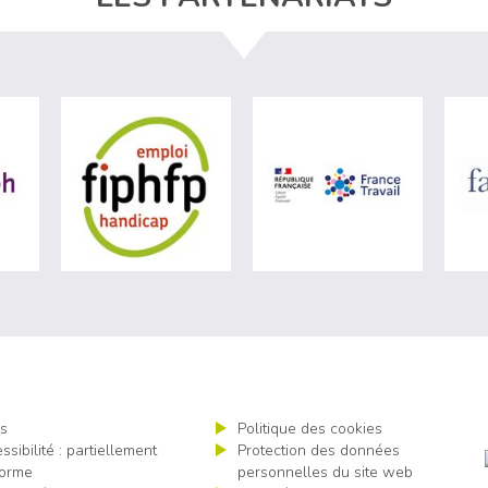
ère du travail (nouvelle fenêtre)
visiter les site de Agefiph (nouvelle fenêtre)
visiter les site de Fiphfp (nouvelle fenêt
visiter les 
s
Politique des cookies
ssibilité : partiellement
Protection des données
orme
personnelles du site web