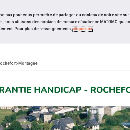
travel_explore
settings_accessibility
Sites du réseau
Acc
sociaux pour vous permettre de partager du contenu de notre site sur
eurs, nous utilisons des cookies de mesure d’audience MATOMO qui so
tement. Pour plus de renseignements,
cliquez ici
.
ESPACE
ESPACE
ACTUALITÉS
ÉVÉNEMENTS
CANDIDAT
EMPLOYEUR
 Rochefort-Montagne
RANTIE HANDICAP - ROCHE