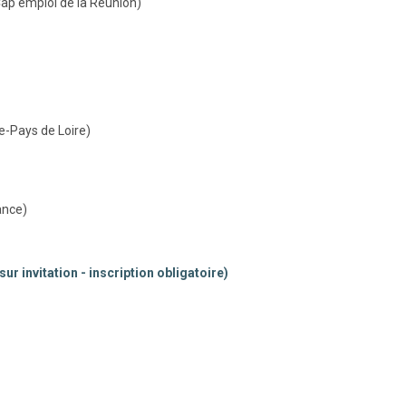
Cap emploi de la Réunion)
e-Pays de Loire)
ance)
r invitation - inscription obligatoire)