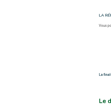
LA RÉ
Vous po
La fina
Le 