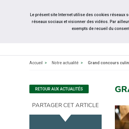
Accéder à notre page Linkedin
Accéder à notre page Twitter
Aller à la navigation
Le présent site Internet utilise des cookies réseaux 
Aller au contenu
réseaux sociaux et visionner des vidéos. Par aill
exempts de recueil du consen
QUI
SOMMES-
NOUS ?
Accueil
Notre actualité
Grand concours culi
GR
RETOUR AUX ACTUALITÉS
PARTAGER CET ARTICLE