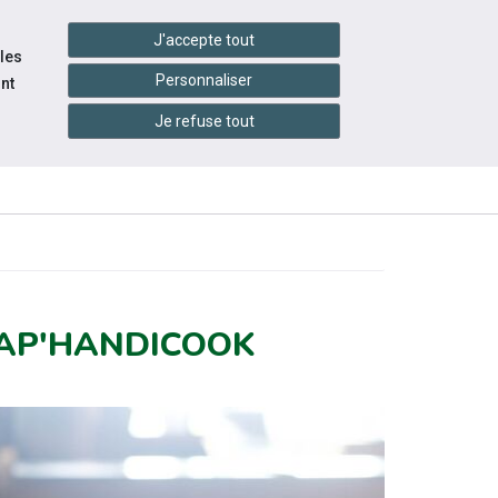
handshake
essibilité
Services en ligne
J'accepte tout
 les
Personnaliser
nt
Je refuse tout
INFOS
CONTACTEZ-
RESSOURCES
PRATIQUES
NOUS
AP'HANDICOOK