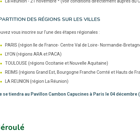
La Réunion - 21 novembre * (voir conditions directement auprès du 
PARTITION DES RÉGIONS SUR LES VILLES
uvez vous inscrire sur l'une des étapes régionales :
PARIS (région Ile de France- Centre Val de Loire- Normandie-Bretagn
LYON (régions ARA et PACA)
TOULOUSE (régions Occitanie et Nouvelle Aquitaine)
REIMS (régions Grand Est, Bourgogne Franche Comté et Hauts de Fr
LA REUNION (région La Réunion)
le se tiendra au Pavillon Cambon Capucines à Paris le 04 décembre (su
déroulé