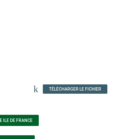
(NOUVELLE FENÊT
TÉLÉCHARGER LE FICHIER
(NOUVELLE FENÊTRE)
 ILE DE FRANCE