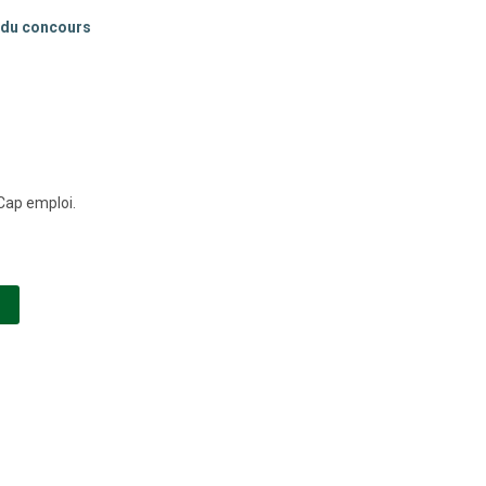
e du concours
 Cap emploi.
(NOUVELLE FENÊTRE)