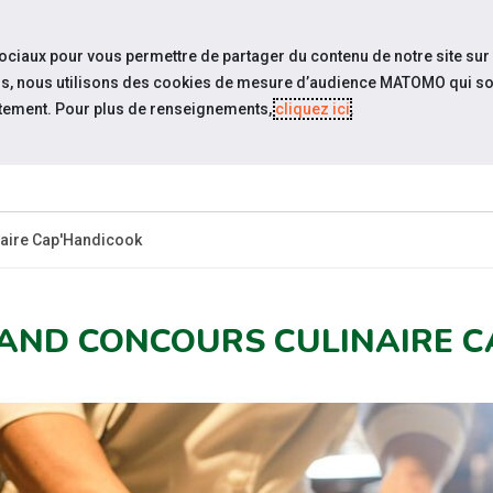
travel_explore
settings_accessibility
Sites du réseau
Acc
sociaux pour vous permettre de partager du contenu de notre site sur
eurs, nous utilisons des cookies de mesure d’audience MATOMO qui so
tement. Pour plus de renseignements,
cliquez ici
.
ESPACE
ESPACE
ACTUALITÉS
ÉVÉNEMENTS
CANDIDAT
EMPLOYEUR
naire Cap'Handicook
AND CONCOURS CULINAIRE C