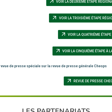
arrow_outward
VOIR LA DEUXIÈME ÉTAPE RÉGION
arrow_outward
VOIR LA TROISIÈME ÉTAPE RÉGI
arrow_outward
VOIR LA QUATRIÈME ÉTAPE 
arrow_outward
VOIR LA CINQUIÈME ÉTAPE À L
 revue de presse spéciale sur la revue de presse générale Cheops
arrow_outward
REVUE DE PRESSE CHE
LES PARTENARIATS