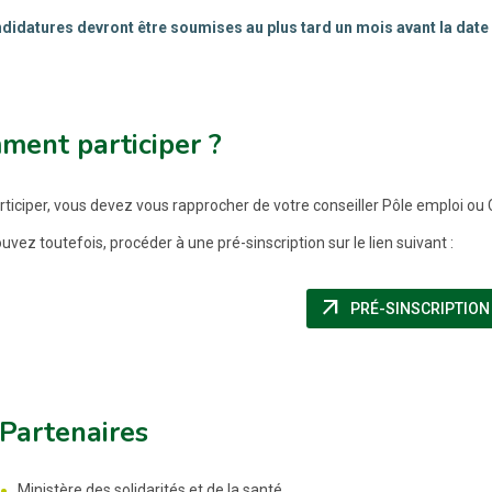
didatures devront être soumises au plus tard un mois avant la dat
ment participer ?
rticiper, vous devez vous rapprocher de votre conseiller Pôle emploi ou
vez toutefois, procéder à une pré-sinscription sur le lien suivant :
arrow_outward
PRÉ-SINSCRIPTION
Partenaires
Ministère des solidarités et de la santé