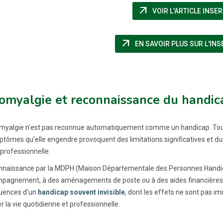
arrow_outward
VOIR L'ARTICLE INSE
arrow_outward
EN SAVOIR PLUS SUR L'IN
romyalgie et reconnaissance du handic
omyalgie n’est pas reconnue automatiquement comme un handicap. Toute
ptômes qu’elle engendre provoquent des limitations significatives et dur
 professionnelle.
nnaissance par la MDPH (Maison Départementale des Personnes Handica
pagnement, à des aménagements de poste ou à des aides financières.
uences d’un
handicap souvent invisible
, dont les effets ne sont pas 
 la vie quotidienne et professionnelle.