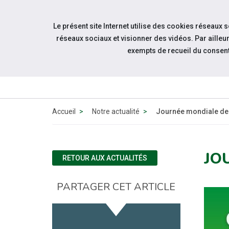
Accéder à notre page Linkedin
Accéder à notre page Twitter
Aller à la navigation
Le présent site Internet utilise des cookies réseaux 
Aller au contenu
réseaux sociaux et visionner des vidéos. Par aill
exempts de recueil du consen
QUI
SOMMES-
NOUS ?
Accueil
Notre actualité
Journée mondiale de 
JO
RETOUR AUX ACTUALITÉS
PARTAGER CET ARTICLE