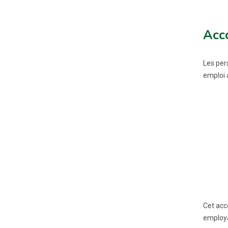
Acc
Les per
emploi a
Cet acc
employa