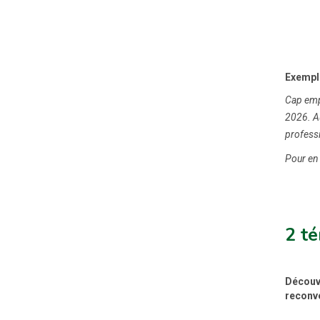
Exemple
Cap empl
2026. Au
profess
Pour en 
2 té
Découvr
reconv