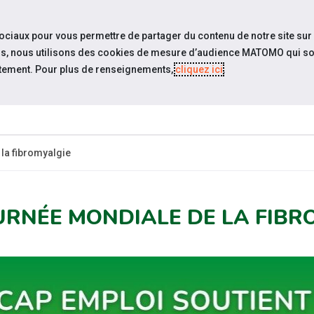
travel_explore
settings_accessibility
Sites du réseau
Acc
sociaux pour vous permettre de partager du contenu de notre site sur
eurs, nous utilisons des cookies de mesure d’audience MATOMO qui so
tement. Pour plus de renseignements,
cliquez ici
.
ESPACE
ESPACE
ACTUALITÉS
ÉVÉNEMENTS
CANDIDAT
EMPLOYEUR
la fibromyalgie
URNÉE MONDIALE DE LA FIBR