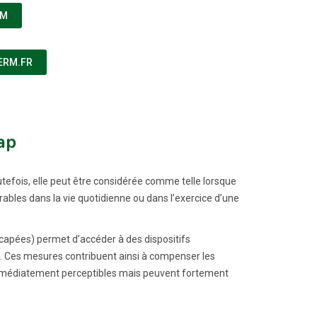
(NOUVELLE FENÊTRE)
RM
(NOUVELLE FENÊTRE)
SERM.FR
ap
fois, elle peut être considérée comme telle lorsque
ables dans la vie quotidienne ou dans l’exercice d’une
pées) permet d’accéder à des dispositifs
 Ces mesures contribuent ainsi à compenser les
immédiatement perceptibles mais peuvent fortement