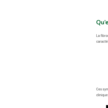
Qu’e
La fibr
caracté
Ces sym
clinique