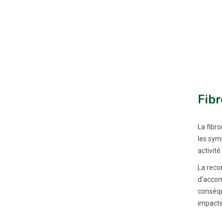
Fib
La fibr
les sym
activité
La reco
d’accom
conséq
impacter