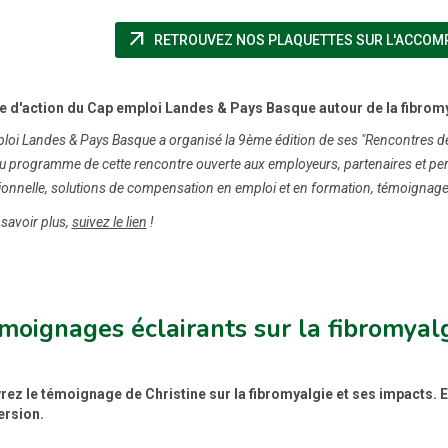
arrow_outward
RETROUVEZ NOS PLAQUETTES SUR L'ACCOM
 d'action du Cap emploi Landes & Pays Basque autour de la fibromy
oi Landes & Pays Basque a organisé la 9ème édition de ses "Rencontres de l
 programme de cette rencontre ouverte aux employeurs, partenaires et pers
ionnelle, solutions de compensation en emploi et en formation, témoignage
savoir plus,
suivez le lien
!
moignages éclairants sur la fibromyal
ez le témoignage de Christine sur la fibromyalgie et ses impacts.
ersion.