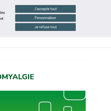
handshake
essibilité
Services en ligne
J'accepte tout
 les
Personnaliser
nt
Je refuse tout
INFOS
CONTACTEZ-
RESSOURCES
PRATIQUES
NOUS
OMYALGIE