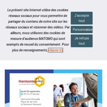
Accéder à notre page Linkedin
Accéder à notre page Twitter
Aller à la navigation
Le présent site Internet utilise des cookies
Aller au contenu
J'accepte
réseaux sociaux pour vous permettre de
tout
partager du contenu de notre site sur les
réseaux sociaux et visionner des vidéos. Par
Personnaliser
ailleurs, nous utilisons des cookies de
Je refuse
mesure d’audience MATOMO qui sont
Notre actualité
tout
exempts de recueil du consentement. Pour
JOURNÉE PORTES OUVERTES -
plus de renseignements,
cliquez ici
.
HARMONIE MUTUELLE