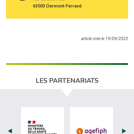
63000 Clermont-Ferrand
article crée le 19/09/2022
LES PARTENARIATS
visiter les site de Ministère du travail (nou
visiter les sit