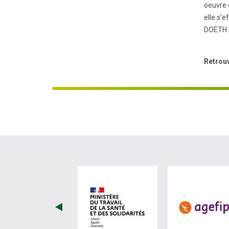
oeuvre d
elle s'
DOETH en
Retrouv
visiter les site de Minist