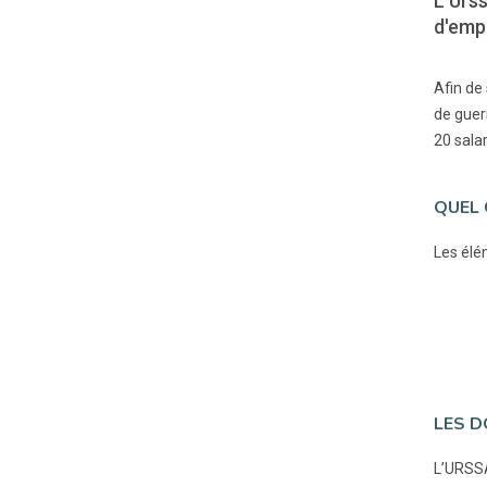
L'Urss
d'empl
Afin de 
de guer
20 salar
QUEL 
Les élém
LES D
L’URSSAF