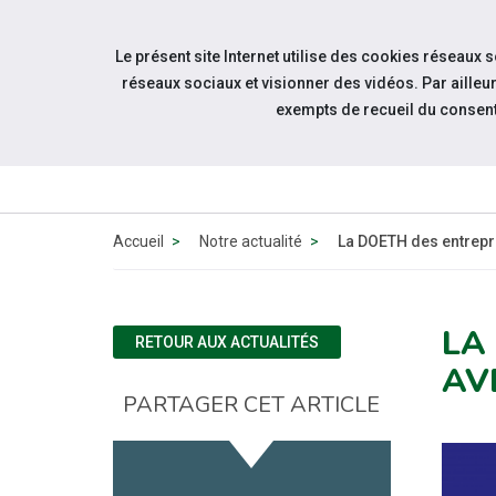
Accéder à notre page Linkedin
Accéder à notre page Twitter
Aller à la navigation
Le présent site Internet utilise des cookies réseaux 
Aller au contenu
réseaux sociaux et visionner des vidéos. Par aill
exempts de recueil du consen
QUI
SOMMES-
NOUS ?
Accueil
Notre actualité
La DOETH des entrepri
LA
RETOUR AUX ACTUALITÉS
AV
PARTAGER CET ARTICLE