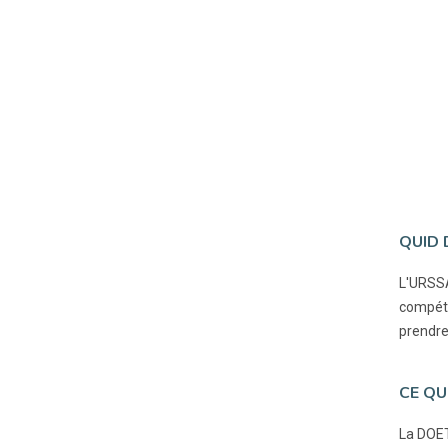
QUID 
L'URSSA
compéte
prendre
CE QU
La DOET