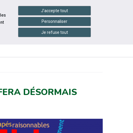
handshake
essibilité
Services en ligne
J'accepte tout
 les
Personnaliser
nt
Je refuse tout
INFOS
CONTACTEZ-
RESSOURCES
PRATIQUES
NOUS
 FERA DÉSORMAIS