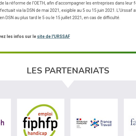
e la réforme de l'OETH, afin d'accompagner les entreprises dans leur for
effectuait via la DSN de mai 2021, exigible au 5 ou 15 juin 2021. L'Urss
 DSN au plus tard le 5 ou le 15 juillet 2021, en cas de difficulté.
ez les infos sur le
site de l'URSSAF
LES PARTENARIATS
ère du travail (nouvelle fenêtre)
visiter les site de Agefiph (nouvelle fenêtre)
visiter les site de Fiphfp (nouvelle fenêt
visiter les 