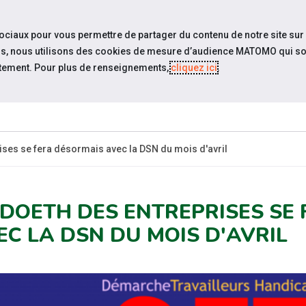
travel_explore
settings_accessibility
Sites du réseau
Acc
sociaux pour vous permettre de partager du contenu de notre site sur
eurs, nous utilisons des cookies de mesure d’audience MATOMO qui so
tement. Pour plus de renseignements,
cliquez ici
.
ESPACE
ESPACE
ACTUALITÉS
ÉVÉNEMENTS
CANDIDAT
EMPLOYEUR
ses se fera désormais avec la DSN du mois d'avril
 DOETH DES ENTREPRISES SE
EC LA DSN DU MOIS D'AVRIL