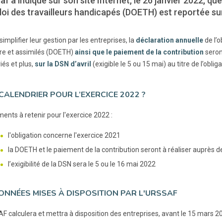
af a indiqué sur son site Internet, le 26 janvier 2022, que 
oi des travailleurs handicapés (DOETH) est reportée sur 
simplifier leur gestion par les entreprises, la
déclaration annuelle
de l’o
re et assimilés (DOETH)
ainsi que le paiement de la contribution
seron
iés et plus,
sur la DSN d’avril
(exigible le 5 ou 15 mai) au titre de l’obli
CALENDRIER POUR L’EXERCICE 2022 ?
ents à retenir pour l'exercice 2022 :
l'obligation concerne l'exercice 2021
la DOETH et le paiement de la contribution seront à réaliser auprès d
l’exigibilité de la DSN sera le 5 ou le 16 mai 2022
ONNÉES MISES À DISPOSITION PAR L'URSSAF
 calculera et mettra à disposition des entreprises, avant le 15 mars 202