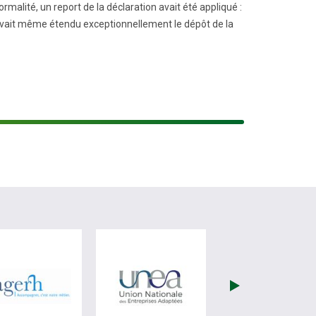
malité, un report de la déclaration avait été appliqué :
af avait même étendu exceptionnellement le dépôt de la
re)
site de France Travail (nouvelle fenêtre)
visiter les site de Fagerh (nouvelle fenêtre)
visiter les site de Unea (no