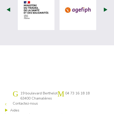
visiter les site de Ministère du travail (
visiter les si
Cap emploi 63
19 boulevard Berthelot
04 73 16 18 18
63400 Chamalières
Contactez-nous
Aides