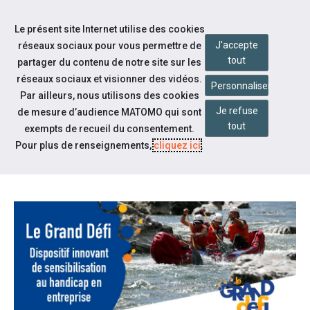
Accéder à notre page Linkedin
Accéder à notre page Twitter
Aller à la navigation
Le présent site Internet utilise des cookies
Aller au contenu
J'accepte
réseaux sociaux pour vous permettre de
tout
partager du contenu de notre site sur les
réseaux sociaux et visionner des vidéos.
Personnaliser
Par ailleurs, nous utilisons des cookies
Je refuse
de mesure d’audience MATOMO qui sont
Notre actualité
tout
exempts de recueil du consentement.
LE "GRAND DEFI" ARRIVE SUR LE
Pour plus de renseignements,
cliquez ici
.
PUY DE DOME