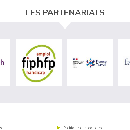
LES PARTENARIATS
ère du travail (nouvelle fenêtre)
visiter les site de Agefiph (nouvelle fenêtre)
visiter les site de Fiphfp (nouvelle fenêt
visiter les 
s
Politique des cookies