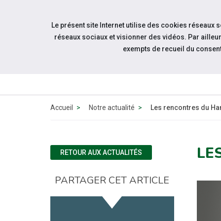
Accéder à notre page Linkedin
Accéder à notre page Twitter
Aller à la navigation
Le présent site Internet utilise des cookies réseaux 
Aller au contenu
réseaux sociaux et visionner des vidéos. Par aill
exempts de recueil du consen
QUI
SOMMES-
NOUS ?
Accueil
Notre actualité
Les rencontres du Ha
LE
RETOUR AUX ACTUALITÉS
PARTAGER CET ARTICLE