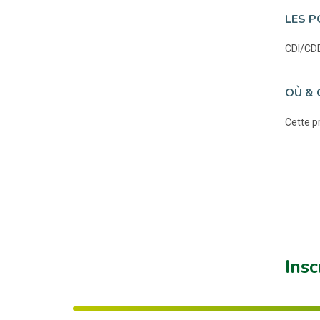
LES P
CDI/CDD
OÙ & 
Cette pr
Insc