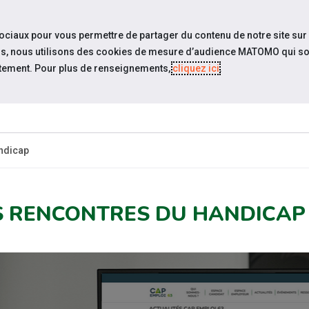
travel_explore
settings_accessibility
Sites du réseau
Acc
sociaux pour vous permettre de partager du contenu de notre site sur
eurs, nous utilisons des cookies de mesure d’audience MATOMO qui so
tement. Pour plus de renseignements,
cliquez ici
.
ESPACE
ESPACE
ACTUALITÉS
ÉVÉNEMENTS
CANDIDAT
EMPLOYEUR
ndicap
S RENCONTRES DU HANDICAP