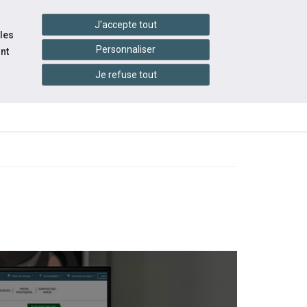
handshake
essibilité
Services en ligne
J'accepte tout
 les
Personnaliser
nt
Je refuse tout
INFOS
CONTACTEZ-
RESSOURCES
PRATIQUES
NOUS