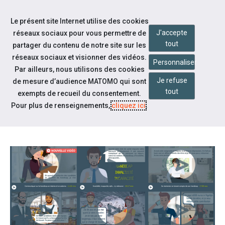
Accéder à notre page Linkedin
Accéder à notre page Twitter
Aller à la navigation
Le présent site Internet utilise des cookies
Aller au contenu
J'accepte
réseaux sociaux pour vous permettre de
tout
partager du contenu de notre site sur les
réseaux sociaux et visionner des vidéos.
Personnaliser
Par ailleurs, nous utilisons des cookies
Je refuse
de mesure d’audience MATOMO qui sont
Notre actualité
tout
exempts de recueil du consentement.
MODULES E-LEARNING CHEOPS
Pour plus de renseignements,
cliquez ici
.
ARA : EN VIDÉOS !