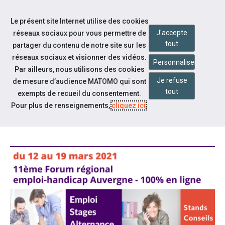
Accéder à notre page Linkedin
Accéder à notre page Twitter
Aller à la navigation
Le présent site Internet utilise des cookies
Aller au contenu
J'accepte
réseaux sociaux pour vous permettre de
tout
partager du contenu de notre site sur les
réseaux sociaux et visionner des vidéos.
Personnaliser
Par ailleurs, nous utilisons des cookies
Je refuse
de mesure d’audience MATOMO qui sont
Notre actualité
tout
exempts de recueil du consentement.
LE FORUM HANDISUP REVIENT,
Pour plus de renseignements,
cliquez ici
.
TOUJOURS 100% EN LIGNE