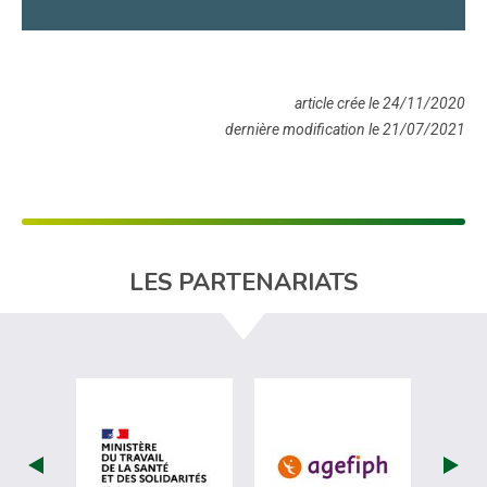
article crée le 24/11/2020
dernière modification le 21/07/2021
LES PARTENARIATS
visiter les site de Ministère du travail (
visiter les si