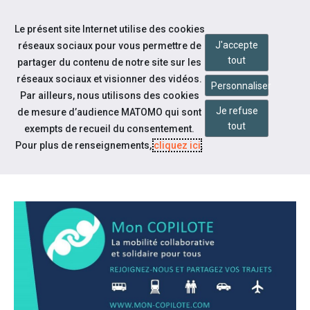
Accéder à notre page Linkedin
Accéder à notre page Twitter
Aller à la navigation
Le présent site Internet utilise des cookies
Aller au contenu
J'accepte
réseaux sociaux pour vous permettre de
tout
partager du contenu de notre site sur les
réseaux sociaux et visionner des vidéos.
Personnaliser
Par ailleurs, nous utilisons des cookies
Je refuse
de mesure d’audience MATOMO qui sont
Notre actualité
tout
exempts de recueil du consentement.
MON COPILOTE FACILITE VOTRE
Pour plus de renseignements,
cliquez ici
.
MOBILITÉ QUOTIDIENNE