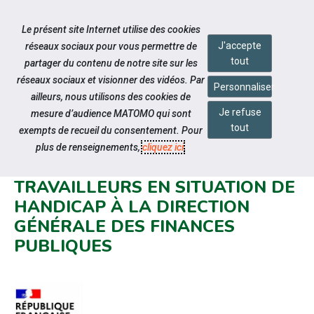
Accéder à notre page Linkedin
Accéder à notre page Twitter
Aller à la navigation
Le présent site Internet utilise des cookies
Aller au contenu
J'accepte
réseaux sociaux pour vous permettre de
tout
partager du contenu de notre site sur les
réseaux sociaux et visionner des vidéos. Par
Personnaliser
ailleurs, nous utilisons des cookies de
Je refuse
mesure d’audience MATOMO qui sont
Notre actualité
tout
exempts de recueil du consentement. Pour
RECRUTEMENT PAR LA VOIE
plus de renseignements,
cliquez ici
.
CONTRACTUELLE DE
TRAVAILLEURS EN SITUATION DE
HANDICAP À LA DIRECTION
GÉNÉRALE DES FINANCES
PUBLIQUES