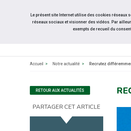
Accéder à notre page Linkedin
Accéder à notre page Twitter
Aller à la navigation
Le présent site Internet utilise des cookies réseaux 
Aller au contenu
réseaux sociaux et visionner des vidéos. Par aill
exempts de recueil du consen
QUI
SOMMES-
NOUS ?
Accueil
Notre actualité
Recrutez différemmen
RE
RETOUR AUX ACTUALITÉS
PARTAGER CET ARTICLE