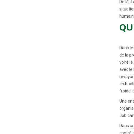
De là, i
situati
humaine
QU
Dans le
de la p
voire l
avec le
revoyant
en back
froide, 
Une ent
organis
Job carv
Dans un
contrôle