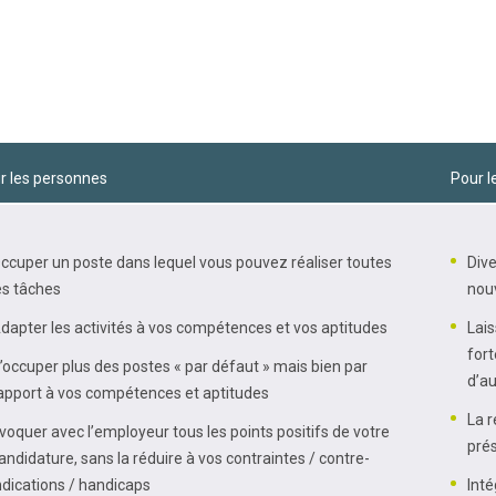
r les personnes
Pour l
ccuper un poste dans lequel vous pouvez réaliser toutes
Dive
es tâches
nou
dapter les activités à vos compétences et vos aptitudes
Lais
fort
’occuper plus des postes « par défaut » mais bien par
d’au
apport à vos compétences et aptitudes
La r
voquer avec l’employeur tous les points positifs de votre
prés
andidature, sans la réduire à vos contraintes / contre-
ndications / handicaps
Inté