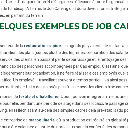
l est facile d’imaginer l’intérêt d’élargir ces réflexions à toute l’organis
on de handicap. A terme, le Job Carving doit donc devenir une stratégie
s, en partant du terrain.
ELQUES EXEMPLES DE JOB CA
 secteur de la
restauration rapide
, les agents polyvalents de restaurati
réparation des plats (coupe, pluche des légumes, préparation des salad
e service des clients, en passant par le débarrassage et le nettoyage de
 handicap des personnes accompagnées par Cap emploi. C’est ainsi que 
 légèrement leur organisation, à ne faire réaliser à ces employés que le
-office. Un employé – travaillant souvent à temps partiel – va ainsi pas
permettant de fait à des salariés plus à l’aise avec les clients à se conc
reprise de
textile et d’habillement
, pour pouvoir intégrer au mieux une
é pour elle, pendant une période de stage dans ses locaux, le passage s
ing, en réfléchissant au-delà des simples cadres déjà pré-établis (du pos
e entreprise de
maroquinerie
, où la production est réalisé en globalité
 qui a été valorisée et sortie du processus pour la confier à des person