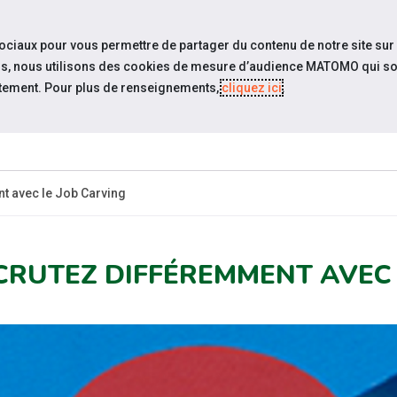
travel_explore
settings_accessibility
Sites du réseau
Acc
sociaux pour vous permettre de partager du contenu de notre site sur
eurs, nous utilisons des cookies de mesure d’audience MATOMO qui so
tement. Pour plus de renseignements,
cliquez ici
.
ESPACE
ESPACE
ACTUALITÉS
ÉVÉNEMENTS
CANDIDAT
EMPLOYEUR
t avec le Job Carving
CRUTEZ DIFFÉREMMENT AVEC 