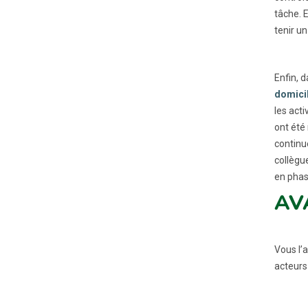
tâche. 
tenir un
Enfin, 
domici
les act
ont été
continue
collègu
en phas
AV
Vous l’
acteurs