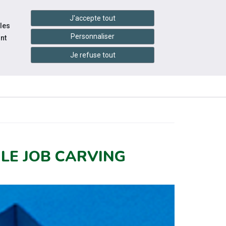
handshake
essibilité
Services en ligne
J'accepte tout
 les
Personnaliser
nt
Je refuse tout
INFOS
CONTACTEZ-
RESSOURCES
PRATIQUES
NOUS
LE JOB CARVING