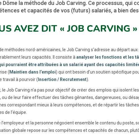
e Dôme la méthode du Job Carving. Ce processus, qui co
ences et capacités de vos (futurs) salariés, a bien de
US AVEZ DIT « JOB CARVING » 
 de méthodes nord-américaines, le Job Carving s’adresse au départ aux
rablement leurs capacités. Il consiste à
analyser les fonctions et les t
qui pourraient être attribuées à un salarié ayant des capacités limité
rise (
Maintien dans l’emploi
) qui ont besoin d’un soutien spécifique po
 travail à pourvoir (
Insertion / Recrutement
).
, le Job Carving n’a pas pour objectif de créer des emplois qui isolent l
, ou de leur faire effectuer des tâches gênantes, dangereuses, ou désagré
hes correspondant mieux à leurs compétences, et de répartir les tâches p
 de l’équipe.
 l’employeur et la personne négocient ensemble le contenu du poste, so
isation globale repose sur les compétences et capacités de chacun, plut