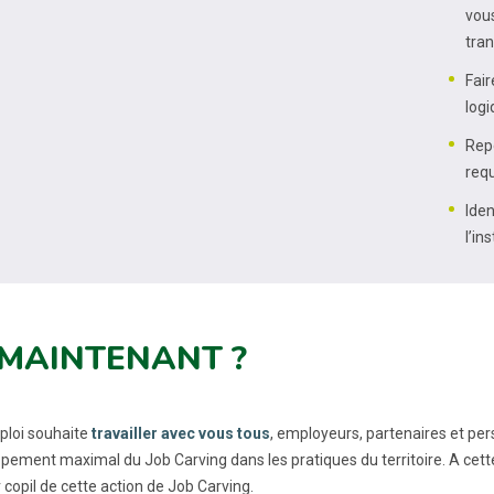
vous
tra
Fair
logi
Rep
requ
Iden
l’in
 MAINTENANT ?
loi souhaite
travailler avec vous tous
, employeurs, partenaires et per
pement maximal du Job Carving dans les pratiques du territoire. A cette 
 copil de cette action de Job Carving.