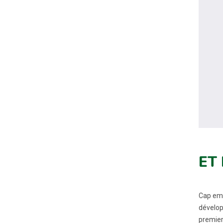
ET
Cap emp
dévelop
premier