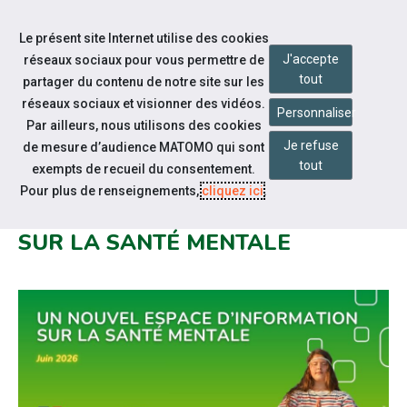
Accéder à notre page Linkedin
Accéder à notre page Twitter
Aller à la navigation
Le présent site Internet utilise des cookies
Aller au contenu
J'accepte
réseaux sociaux pour vous permettre de
tout
partager du contenu de notre site sur les
réseaux sociaux et visionner des vidéos.
Personnaliser
Par ailleurs, nous utilisons des cookies
Je refuse
de mesure d’audience MATOMO qui sont
Notre actualité
tout
exempts de recueil du consentement.
SANTÉ.FR MET À DISPOSITION UN
Pour plus de renseignements,
cliquez ici
.
NOUVEL ESPACE D'INFORMATION
SUR LA SANTÉ MENTALE