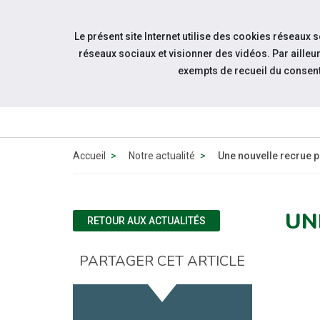
Accéder à notre page Linkedin
Accéder à notre page Twitter
Aller à la navigation
Le présent site Internet utilise des cookies réseaux 
Aller au contenu
réseaux sociaux et visionner des vidéos. Par aill
exempts de recueil du consen
QUI
SOMMES-
NOUS ?
Accueil
Notre actualité
Une nouvelle recrue 
UN
RETOUR AUX ACTUALITÉS
PARTAGER CET ARTICLE