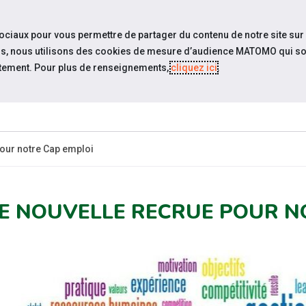
travel_explore
settings_accessibility
Sites du réseau
Acc
sociaux pour vous permettre de partager du contenu de notre site sur
eurs, nous utilisons des cookies de mesure d’audience MATOMO qui so
tement. Pour plus de renseignements,
cliquez ici
.
ESPACE
ESPACE
ACTUALITÉS
ÉVÉNEMENTS
CANDIDAT
EMPLOYEUR
pour notre Cap emploi
E NOUVELLE RECRUE POUR N