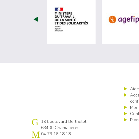
visiter les site de Minist
Aide
Acce
conf
Ment
Cont
Plan
Cap emploi 63
19 boulevard Berthelot
63400 Chamalières
04 73 16 18 18