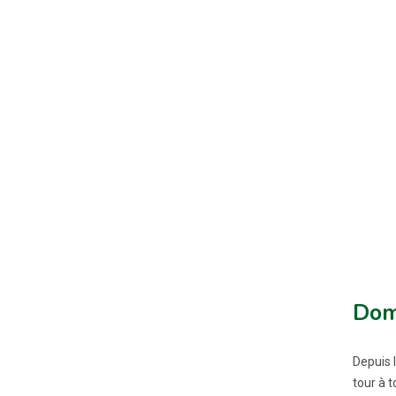
Doma
Depuis l
tour à t