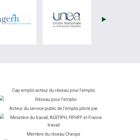
re)
site de France Travail (nouvelle fenêtre)
visiter les site de Fagerh (nouvelle fenêtre)
visiter les site de Unea (no
Cap emploi acteur du réseau pour l’emploi
Acteur du service public de l'emploi piloté par
Membre du réseau Cheops