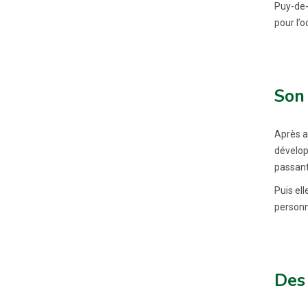
Puy-de-
pour l’o
Son
Après a
dévelop
passant
Puis el
personn
Des 