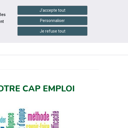
handshake
essibilité
Services en ligne
J'accepte tout
 les
Personnaliser
nt
Je refuse tout
INFOS
CONTACTEZ-
RESSOURCES
PRATIQUES
NOUS
OTRE CAP EMPLOI