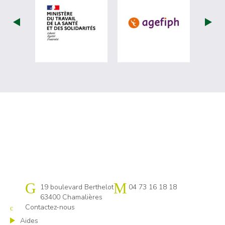
visiter les site de Ministère du travail (
visiter les si
Cap emploi 63
19 boulevard Berthelot
04 73 16 18 18
63400 Chamalières
Contactez-nous
Aides