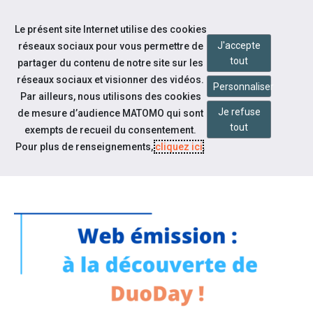
Accéder à notre page Linkedin
Accéder à notre page Twitter
Aller à la navigation
Le présent site Internet utilise des cookies
Aller au contenu
J'accepte
réseaux sociaux pour vous permettre de
tout
partager du contenu de notre site sur les
réseaux sociaux et visionner des vidéos.
Personnaliser
Par ailleurs, nous utilisons des cookies
Je refuse
de mesure d’audience MATOMO qui sont
Notre actualité
tout
exempts de recueil du consentement.
WEB ÉMISSION : À LA
Pour plus de renseignements,
cliquez ici
.
DÉCOUVERTE DE DUODAY !