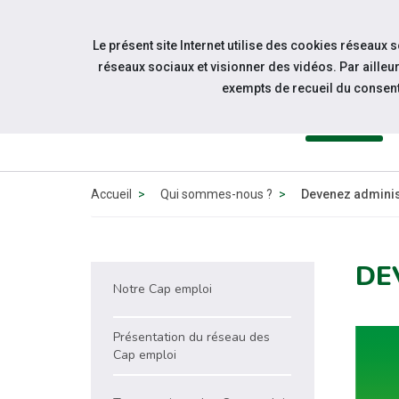
Accéder à notre page Linkedin
Accéder à notre page Twitter
Aller à la navigation
Le présent site Internet utilise des cookies réseaux 
Aller au contenu
réseaux sociaux et visionner des vidéos. Par aill
exempts de recueil du consen
QUI
SOMMES-
NOUS ?
Accueil
Qui sommes-nous ?
Devenez adminis
DE
Notre Cap emploi
Présentation du réseau des
Cap emploi