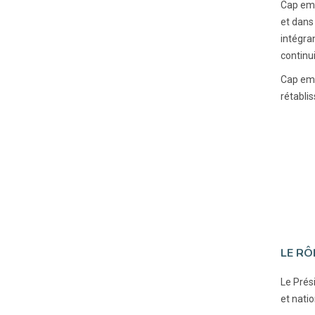
Cap emp
et dans
intégra
continui
Cap emp
rétabli
LE RÔ
Le Prési
et natio