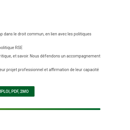
p dans le droit commun, en lien avec les politiques
politique RSE
it critique, et savoir. Nous défendons un accompagnement
ur projet professionnel et affirmation de leur capacité
(NOUVELLE FENÊTRE)
MPLOI
,
PDF, 2MO