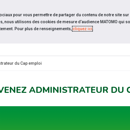
travel_explore
settings_accessibility
Sites du réseau
Acc
sociaux pour vous permettre de partager du contenu de notre site sur
eurs, nous utilisons des cookies de mesure d’audience MATOMO qui so
tement. Pour plus de renseignements,
cliquez ici
.
ESPACE
ESPACE
ACTUALITÉS
ÉVÉNEMENTS
CANDIDAT
EMPLOYEUR
trateur du Cap emploi
VENEZ ADMINISTRATEUR DU 