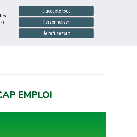
handshake
essibilité
Services en ligne
J'accepte tout
 les
Personnaliser
nt
Je refuse tout
INFOS
CONTACTEZ-
RESSOURCES
PRATIQUES
NOUS
CAP EMPLOI